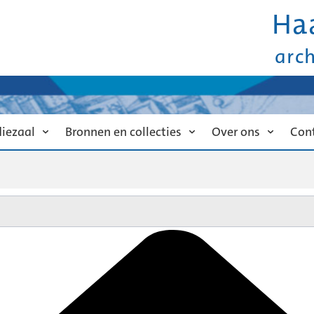
Ha
arc
diezaal
Bronnen en collecties
Over ons
Con