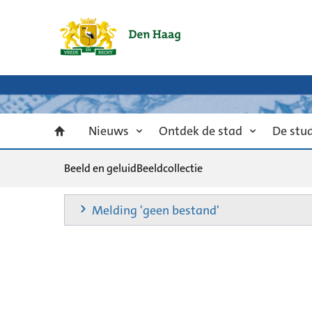
Nieuws
Ontdek de stad
De stu
Beeld en geluid
Beeldcollectie
Melding 'geen bestand'