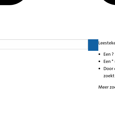
Leestek
Een ?
Een * 
Door 
zoekt
Meer zo