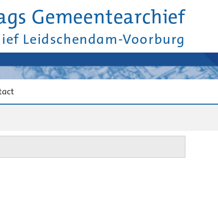
ags Gemeentearchief
hief Leidschendam-Voorburg
tact