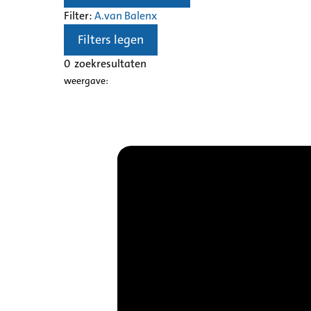
Filter:
A.van Balen
x
Filters legen
0
zoekresultaten
weergave: