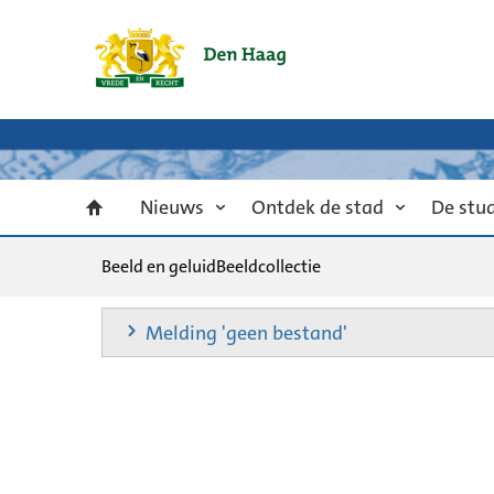
Nieuws
Ontdek de stad
De stu
Beeld en geluid
Beeldcollectie
Melding 'geen bestand'