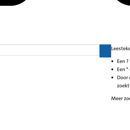
Leestek
Een ?
Een * 
Door 
zoekt
Meer zo