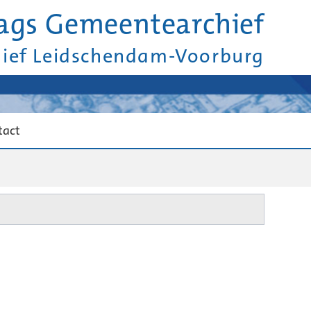
ags Gemeentearchief
hief Leidschendam-Voorburg
tact