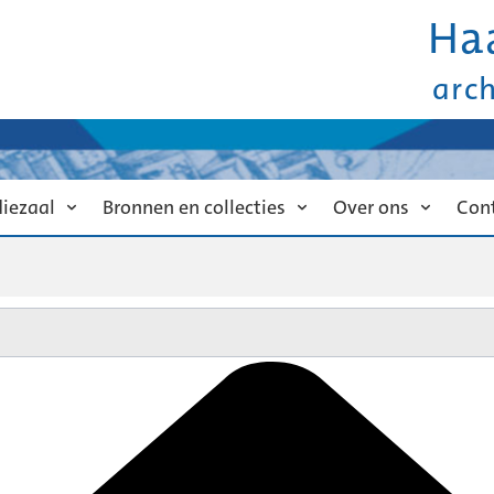
Ha
arc
diezaal
Bronnen en collecties
Over ons
Con