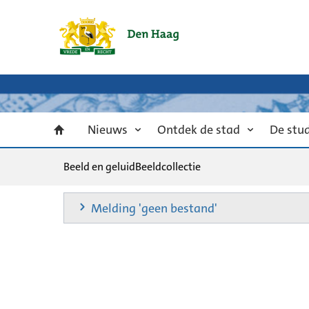
Nieuws
Ontdek de stad
De stu
Beeld en geluid
Beeldcollectie
Melding 'geen bestand'