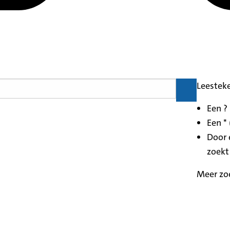
Leestek
Een ?
Een * 
Door 
zoekt
Meer zo