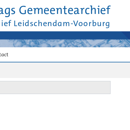
ags Gemeentearchief
hief Leidschendam-Voorburg
tact