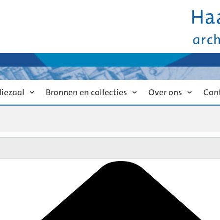
Ha
arc
diezaal
Bronnen en collecties
Over ons
Con