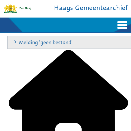
Haags Gemeentearchief
Home
Nieuws
Melding 'geen bestand'
Ontdek de stad
De studiezaal
Bronnen en collecties
Over ons
Contact