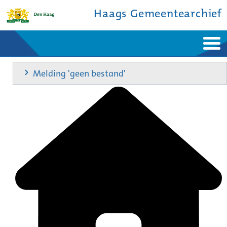
Haags Gemeentearchief
Home
Nieuws
Melding 'geen bestand'
Ontdek de stad
De studiezaal
Bronnen en collecties
Over ons
Contact