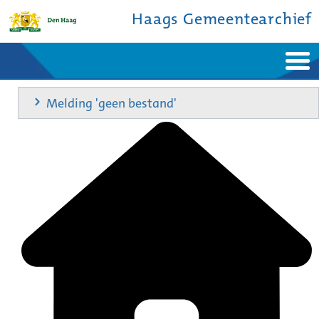
Haags Gemeentearchief
Home
Nieuws
Melding 'geen bestand'
Ontdek de stad
De studiezaal
Bronnen en collecties
Over ons
Contact