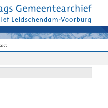
ags Gemeentearchief
hief Leidschendam-Voorburg
tact