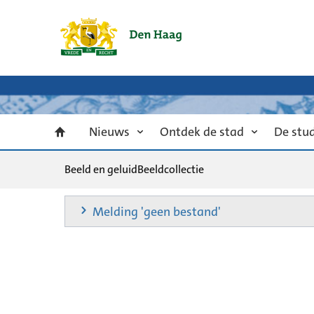
Nieuws
Ontdek de stad
De stu
Beeld en geluid
Beeldcollectie
Melding 'geen bestand'