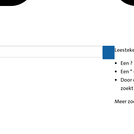
Leestek
Een ?
Een * 
Door 
zoekt
Meer zo