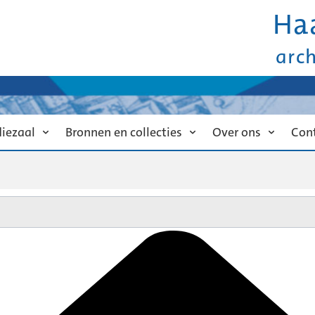
Ha
arc
diezaal
Bronnen en collecties
Over ons
Con