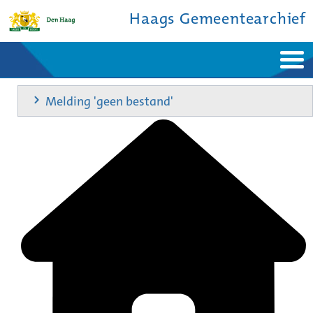
Haags Gemeentearchief
Home
Nieuws
Melding 'geen bestand'
Ontdek de stad
De studiezaal
Bronnen en collecties
Over ons
Contact