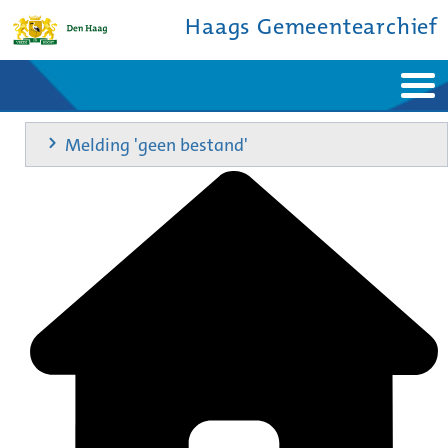
Haags Gemeentearchief
Home
Nieuws
Melding 'geen bestand'
Ontdek de stad
De studiezaal
Bronnen en collecties
Over ons
Contact