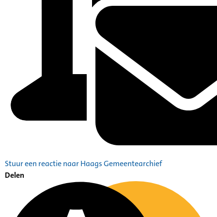
Stuur een reactie naar Haags Gemeentearchief
Delen