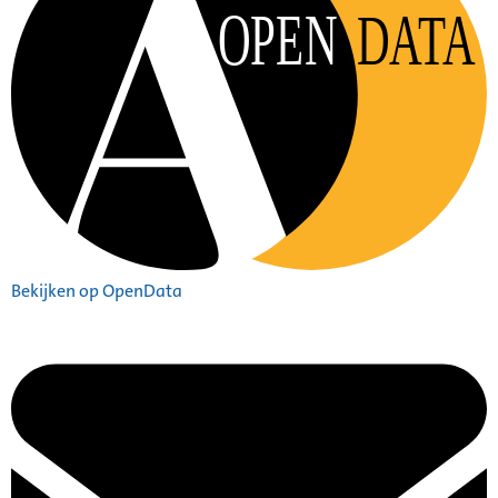
OPEN
DATA
Bekijken op OpenData