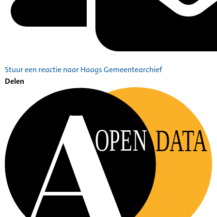
Stuur een reactie naar Haags Gemeentearchief
Delen
OPEN
DATA