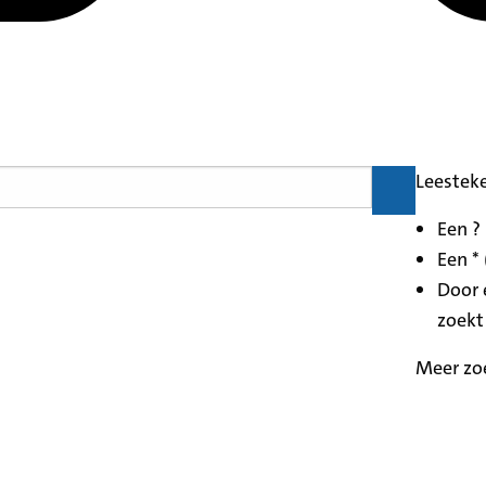
Leestek
Een ?
Een * 
Door 
zoekt
Meer zo