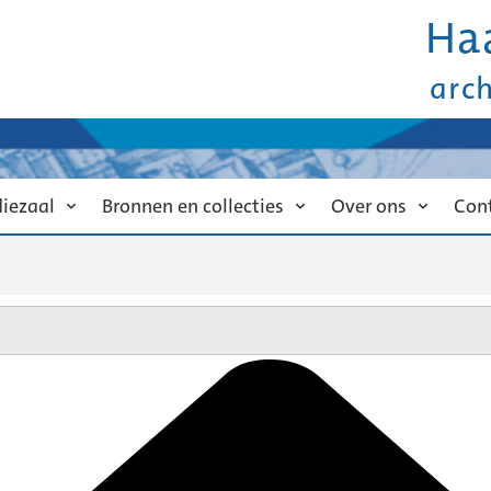
Ha
arc
diezaal
Bronnen en collecties
Over ons
Con