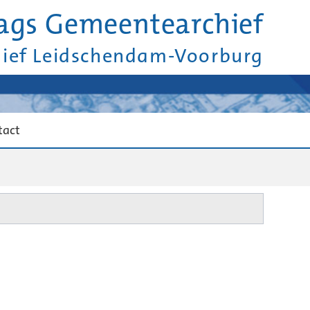
ags Gemeentearchief
hief Leidschendam-Voorburg
tact