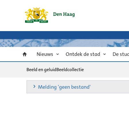
Nieuws
Ontdek de stad
De stu
Beeld en geluid
Beeldcollectie
Melding 'geen bestand'