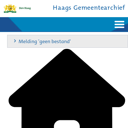
Haags Gemeentearchief
Home
Nieuws
Melding 'geen bestand'
Ontdek de stad
De studiezaal
Bronnen en collecties
Over ons
Contact