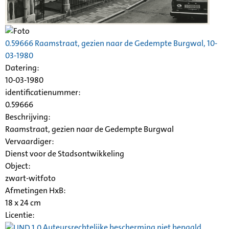
0.59666 Raamstraat, gezien naar de
Gedempte
Burgwal
, 10-
03-1980
Datering
:
10-03-1980
identificatienummer:
0.59666
Beschrijving:
Raamstraat, gezien naar de
Gedempte
Burgwal
Vervaardiger:
Dienst voor de Stadsontwikkeling
Object:
zwart-witfoto
Afmetingen HxB:
18 x 24 cm
Licentie:
Auteursrechtelijke bescherming niet bepaald