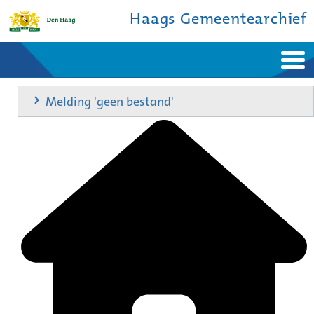
Haags Gemeentearchief
Home
Nieuws
Melding 'geen bestand'
Ontdek de stad
De studiezaal
Bronnen en collecties
Over ons
Contact