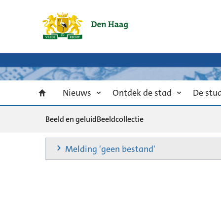
Nieuws
Ontdek de stad
De stu
Beeld en geluid
Beeldcollectie
Melding 'geen bestand'