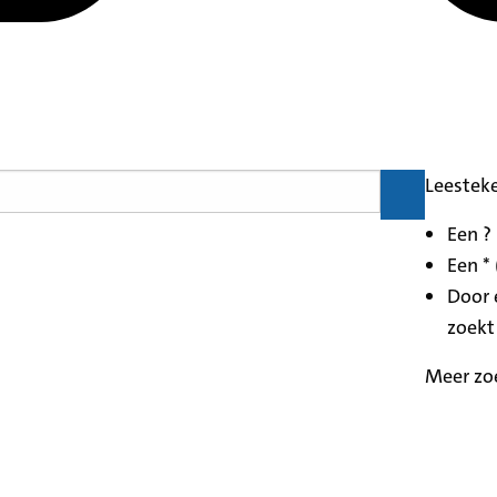
Leestek
Een ?
Een * 
Door 
zoekt
Meer zo