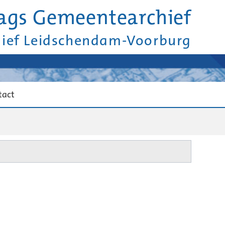
ags Gemeentearchief
hief Leidschendam-Voorburg
tact