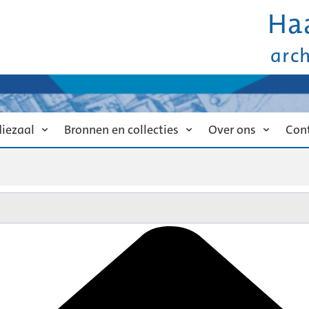
Ha
arc
diezaal
Bronnen en collecties
Over ons
Con