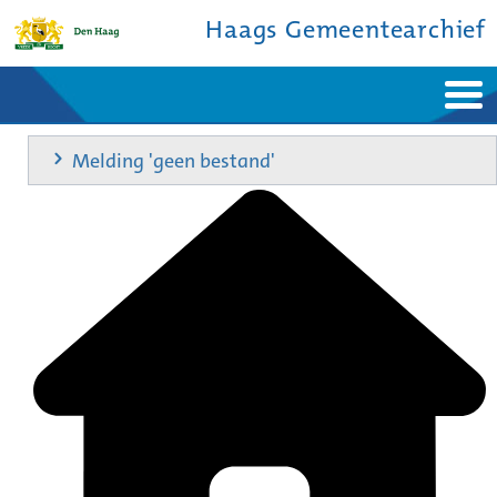
Haags Gemeentearchief
Home
Nieuws
Melding 'geen bestand'
Ontdek de stad
De studiezaal
Bronnen en collecties
Over ons
Contact