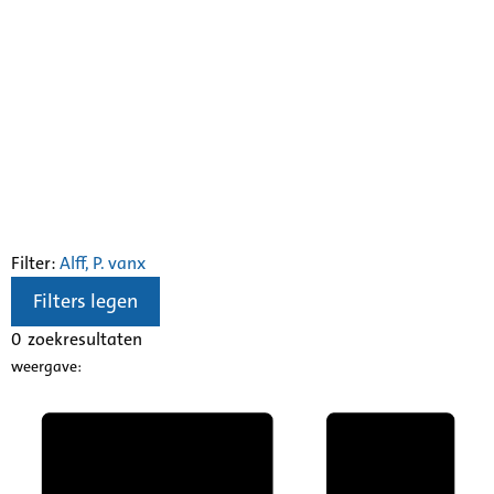
Filter:
Alff, P. van
x
Filters legen
0
zoekresultaten
weergave: