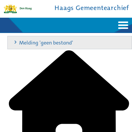
Haags Gemeentearchief
Home
Nieuws
Melding 'geen bestand'
Ontdek de stad
De studiezaal
Bronnen en collecties
Over ons
Contact