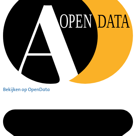
OPEN
DATA
Bekijken op OpenData