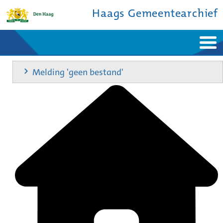
Haags Gemeentearchief
Home
Nieuws
Melding 'geen bestand'
Ontdek de stad
De studiezaal
Bronnen en collecties
Over ons
Contact