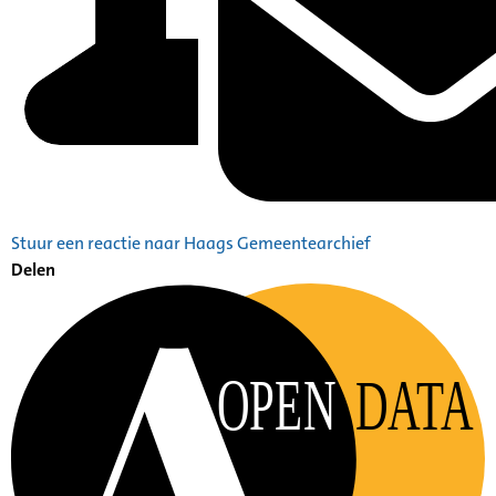
Stuur een reactie naar Haags Gemeentearchief
Delen
OPEN
DATA