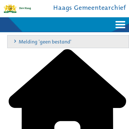
Haags Gemeentearchief
Home
Nieuws
Melding 'geen bestand'
Ontdek de stad
De studiezaal
Bronnen en collecties
Over ons
Contact