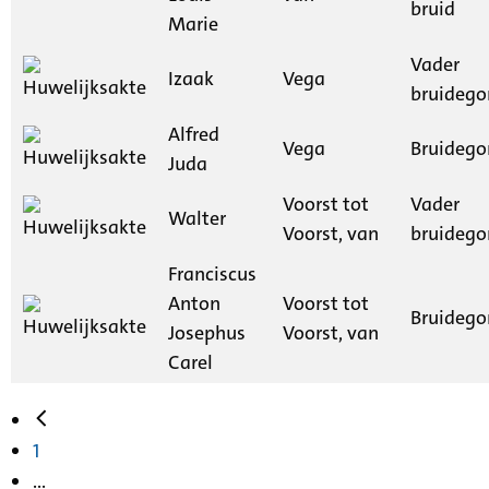
bruid
Marie
Vader
Izaak
Vega
bruideg
Alfred
Vega
Bruideg
Juda
Voorst tot
Vader
Walter
Voorst, van
bruideg
Franciscus
Anton
Voorst tot
Bruideg
Josephus
Voorst, van
Carel
1
...