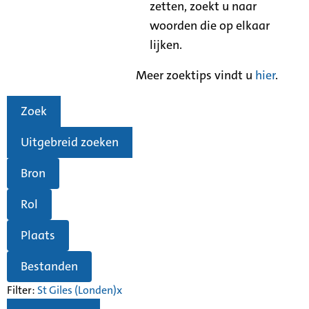
zetten, zoekt u naar
woorden die op elkaar
lijken.
Meer zoektips vindt u
hier
.
Zoek
Uitgebreid zoeken
Bron
Rol
Plaats
Bestanden
Filter:
St Giles (Londen)
x