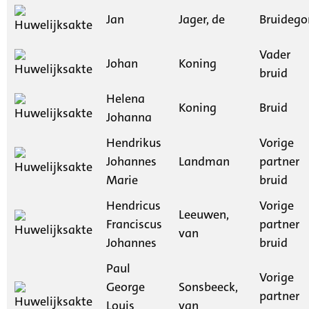
Jan
Jager, de
Bruideg
Vader
Johan
Koning
bruid
Helena
Koning
Bruid
Johanna
Hendrikus
Vorige
Johannes
Landman
partner
Marie
bruid
Hendricus
Vorige
Leeuwen,
Franciscus
partner
van
Johannes
bruid
Paul
Vorige
George
Sonsbeeck,
partner
Louis
van