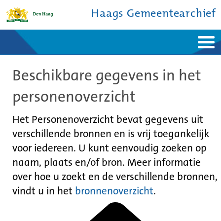
Haags Gemeentearchief
Home
Nieuws
Beschikbare gegevens in het
Ontdek de stad
De studiezaal
Bronnen en collecties
Over ons
personenoverzicht
Contact
Het Personenoverzicht bevat gegevens uit
verschillende bronnen en is vrij toegankelijk
voor iedereen. U kunt eenvoudig zoeken op
naam, plaats en/of bron. Meer informatie
over hoe u zoekt en de verschillende bronnen,
vindt u in het
bronnenoverzicht
.