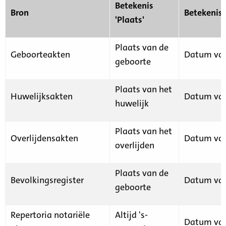
Betekenis
Bron
Betekenis
'Plaats'
Plaats van de
Geboorteakten
Datum van
geboorte
Plaats van het
Huwelijksakten
Datum van
huwelijk
Plaats van het
Overlijdensakten
Datum van
overlijden
Plaats van de
Bevolkingsregister
Datum van
geboorte
Repertoria notariële
Altijd 's-
Datum van