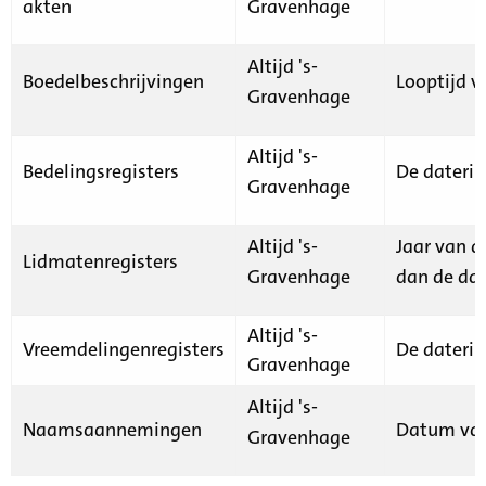
akten
Gravenhage
Altijd 's-
Boedelbeschrijvingen
Looptijd v
Gravenhage
Altijd 's-
Bedelingsregisters
De daterin
Gravenhage
Altijd 's-
Jaar van d
Lidmatenregisters
Gravenhage
dan de dat
Altijd 's-
Vreemdelingenregisters
De daterin
Gravenhage
Altijd 's-
Naamsaannemingen
Datum van
Gravenhage