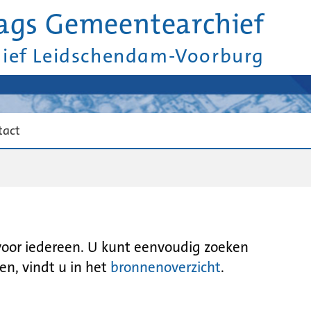
ags Gemeentearchief
hief Leidschendam-Voorburg
tact
 voor iedereen. U kunt eenvoudig zoeken
en, vindt u in het
bronnenoverzicht
.