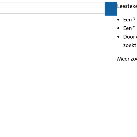
Leestek
Een ?
Een * 
Door 
zoekt
Meer zo