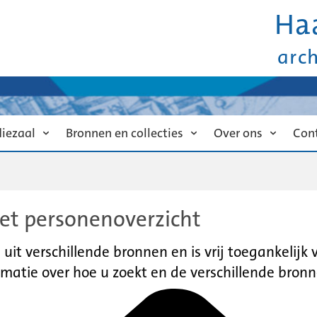
Ha
arc
diezaal
Bronnen en collecties
Over ons
Con
et personenoverzicht
it verschillende bronnen en is vrij toegankelijk
matie over hoe u zoekt en de verschillende bronn