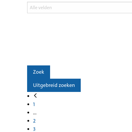
Zoek
Uitgebreid zoeken
1
...
2
3