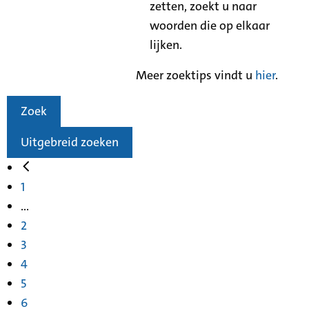
zetten, zoekt u naar
woorden die op elkaar
lijken.
Meer zoektips vindt u
hier
.
Zoek
Uitgebreid zoeken
1
...
2
3
4
5
6