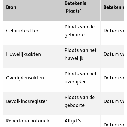
Betekenis
Bron
Betekenis
'Plaats'
Plaats van de
Geboorteakten
Datum van
geboorte
Plaats van het
Huwelijksakten
Datum van
huwelijk
Plaats van het
Overlijdensakten
Datum van
overlijden
Plaats van de
Bevolkingsregister
Datum van
geboorte
Repertoria notariële
Altijd 's-
Datum van