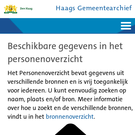
Haags Gemeentearchief
Home
Nieuws
Beschikbare gegevens in het
Ontdek de stad
De studiezaal
Bronnen en collecties
Over ons
personenoverzicht
Contact
Het Personenoverzicht bevat gegevens uit
verschillende bronnen en is vrij toegankelijk
voor iedereen. U kunt eenvoudig zoeken op
naam, plaats en/of bron. Meer informatie
over hoe u zoekt en de verschillende bronnen,
vindt u in het
bronnenoverzicht
.