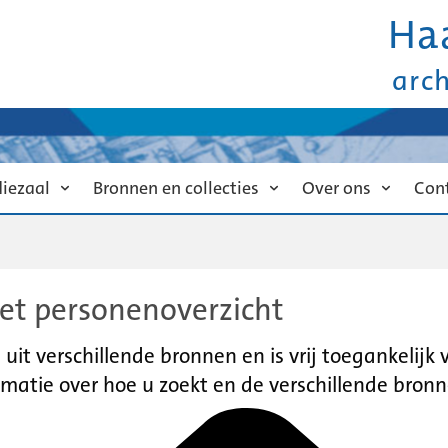
Ha
arc
diezaal
Bronnen en collecties
Over ons
Con
et personenoverzicht
it verschillende bronnen en is vrij toegankelijk
matie over hoe u zoekt en de verschillende bronn