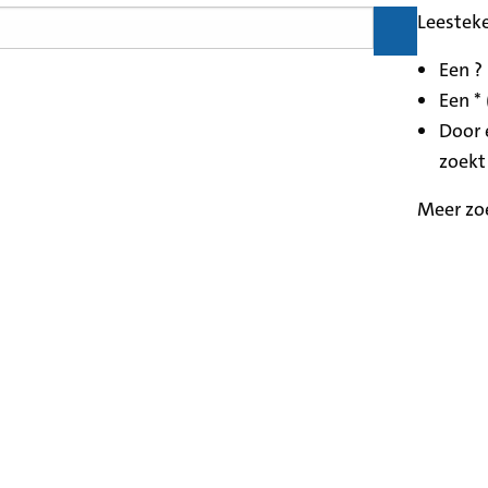
Leestek
Een ?
Een * 
Door 
zoekt
Meer zo