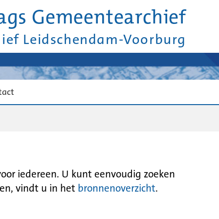
ags Gemeentearchief
hief Leidschendam-Voorburg
tact
 voor iedereen. U kunt eenvoudig zoeken
en, vindt u in het
bronnenoverzicht
.