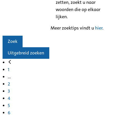
zetten, zoekt u naar
woorden die op elkaar
lijken.
Meer zoektips vindt u
hier
.
Zoek
Uitgebreid zoeken
1
...
2
3
4
5
6