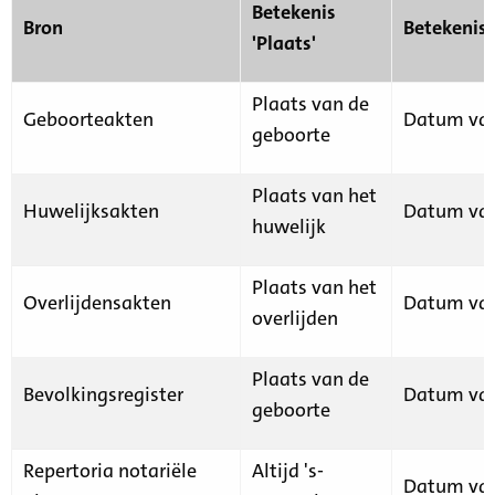
Betekenis
Bron
Betekenis
'Plaats'
Plaats van de
Geboorteakten
Datum van
geboorte
Plaats van het
Huwelijksakten
Datum van
huwelijk
Plaats van het
Overlijdensakten
Datum van
overlijden
Plaats van de
Bevolkingsregister
Datum van
geboorte
Repertoria notariële
Altijd 's-
Datum van