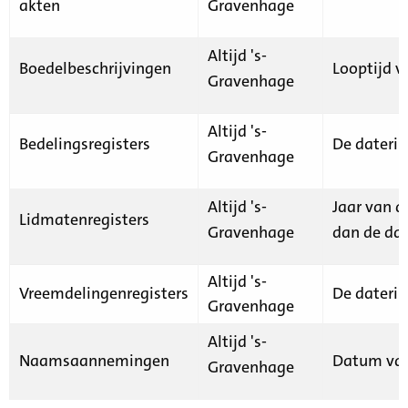
akten
Gravenhage
Altijd 's-
Boedelbeschrijvingen
Looptijd v
Gravenhage
Altijd 's-
Bedelingsregisters
De daterin
Gravenhage
Altijd 's-
Jaar van d
Lidmatenregisters
Gravenhage
dan de dat
Altijd 's-
Vreemdelingenregisters
De daterin
Gravenhage
Altijd 's-
Naamsaannemingen
Datum van
Gravenhage