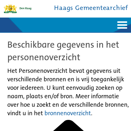
Haags Gemeentearchief
Home
Nieuws
Beschikbare gegevens in het
Ontdek de stad
De studiezaal
Bronnen en collecties
Over ons
personenoverzicht
Contact
Het Personenoverzicht bevat gegevens uit
verschillende bronnen en is vrij toegankelijk
voor iedereen. U kunt eenvoudig zoeken op
naam, plaats en/of bron. Meer informatie
over hoe u zoekt en de verschillende bronnen,
vindt u in het
bronnenoverzicht
.