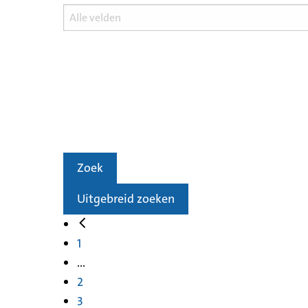
Zoek
Uitgebreid zoeken
1
...
2
3