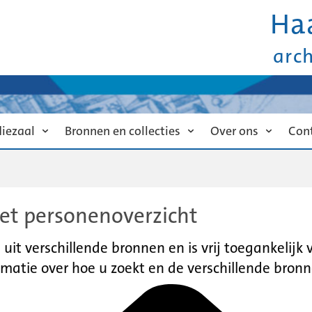
Ha
arc
diezaal
Bronnen en collecties
Over ons
Con
et personenoverzicht
it verschillende bronnen en is vrij toegankelijk
matie over hoe u zoekt en de verschillende bronn