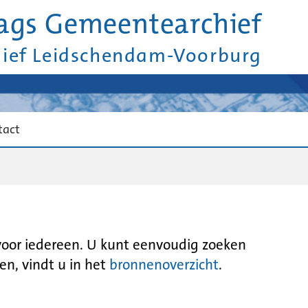
ags Gemeentearchief
hief Leidschendam-Voorburg
tact
 voor iedereen. U kunt eenvoudig zoeken
en, vindt u in het
bronnenoverzicht
.