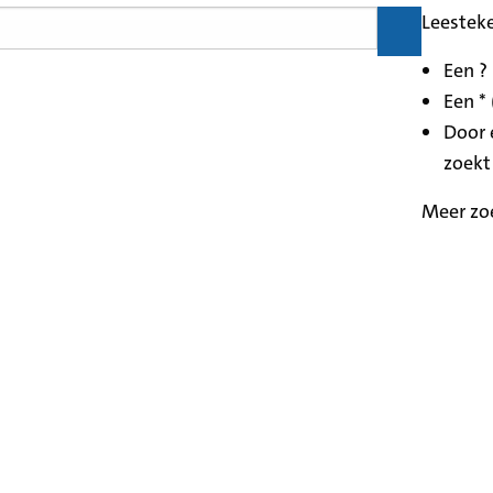
Leestek
Een ?
Een * 
Door 
zoekt
Meer zo