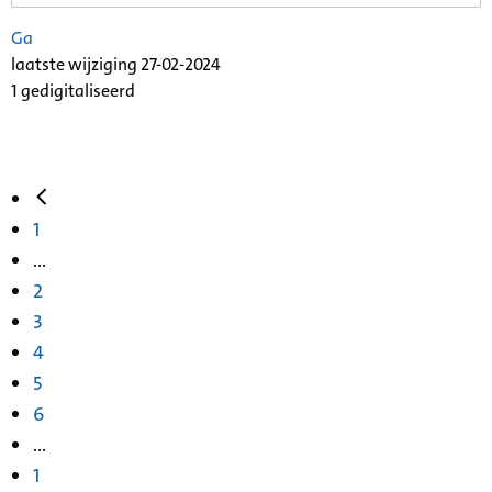
Ga
laatste wijziging 27-02-2024
1 gedigitaliseerd
1
...
2
3
4
5
6
...
1