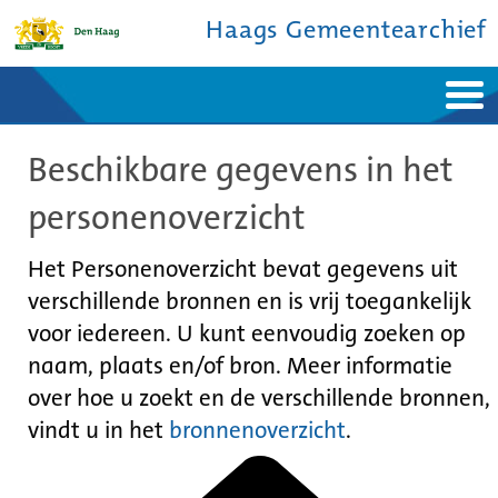
Haags Gemeentearchief
Home
Nieuws
Beschikbare gegevens in het
Ontdek de stad
De studiezaal
Bronnen en collecties
Over ons
personenoverzicht
Contact
Het Personenoverzicht bevat gegevens uit
verschillende bronnen en is vrij toegankelijk
voor iedereen. U kunt eenvoudig zoeken op
naam, plaats en/of bron. Meer informatie
over hoe u zoekt en de verschillende bronnen,
vindt u in het
bronnenoverzicht
.