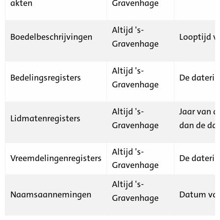
akten
Gravenhage
Altijd 's-
Boedelbeschrijvingen
Looptijd v
Gravenhage
Altijd 's-
Bedelingsregisters
De daterin
Gravenhage
Altijd 's-
Jaar van d
Lidmatenregisters
Gravenhage
dan de dat
Altijd 's-
Vreemdelingenregisters
De daterin
Gravenhage
Altijd 's-
Naamsaannemingen
Datum van
Gravenhage