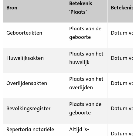
Betekenis
Bron
Betekenis
'Plaats'
Plaats van de
Geboorteakten
Datum van
geboorte
Plaats van het
Huwelijksakten
Datum van
huwelijk
Plaats van het
Overlijdensakten
Datum van
overlijden
Plaats van de
Bevolkingsregister
Datum van
geboorte
Repertoria notariële
Altijd 's-
Datum van