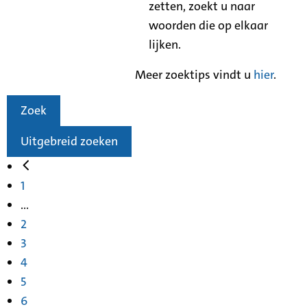
zetten, zoekt u naar
woorden die op elkaar
lijken.
Meer zoektips vindt u
hier
.
Zoek
Uitgebreid zoeken
1
...
2
3
4
5
6