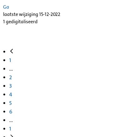
Ga
laatste wijziging 15-12-2022
1 gedigitaliseerd
1
...
2
3
4
5
6
...
1