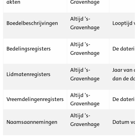
akten
Gravenhage
Altijd 's-
Boedelbeschrijvingen
Looptijd v
Gravenhage
Altijd 's-
Bedelingsregisters
De daterin
Gravenhage
Altijd 's-
Jaar van d
Lidmatenregisters
Gravenhage
dan de dat
Altijd 's-
Vreemdelingenregisters
De daterin
Gravenhage
Altijd 's-
Naamsaannemingen
Datum van
Gravenhage