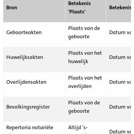
Betekenis
Bron
Betekenis
'Plaats'
Plaats van de
Geboorteakten
Datum van
geboorte
Plaats van het
Huwelijksakten
Datum van
huwelijk
Plaats van het
Overlijdensakten
Datum van
overlijden
Plaats van de
Bevolkingsregister
Datum van
geboorte
Repertoria notariële
Altijd 's-
Datum van