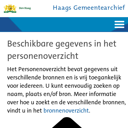
Haags Gemeentearchief
Home
Nieuws
Beschikbare gegevens in het
Ontdek de stad
De studiezaal
Bronnen en collecties
Over ons
personenoverzicht
Contact
Het Personenoverzicht bevat gegevens uit
verschillende bronnen en is vrij toegankelijk
voor iedereen. U kunt eenvoudig zoeken op
naam, plaats en/of bron. Meer informatie
over hoe u zoekt en de verschillende bronnen,
vindt u in het
bronnenoverzicht
.