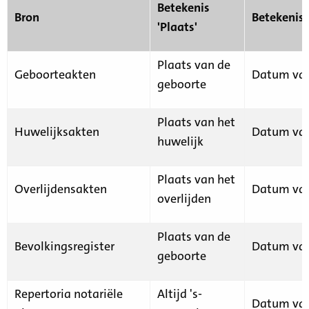
Betekenis
Bron
Betekenis
'Plaats'
Plaats van de
Geboorteakten
Datum van
geboorte
Plaats van het
Huwelijksakten
Datum van
huwelijk
Plaats van het
Overlijdensakten
Datum van
overlijden
Plaats van de
Bevolkingsregister
Datum van
geboorte
Repertoria notariële
Altijd 's-
Datum van