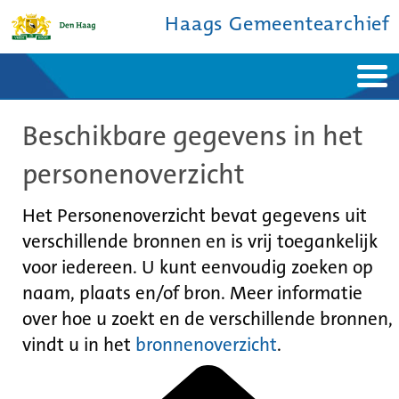
Haags Gemeentearchief
Home
Nieuws
Beschikbare gegevens in het
Ontdek de stad
De studiezaal
Bronnen en collecties
Over ons
personenoverzicht
Contact
Het Personenoverzicht bevat gegevens uit
verschillende bronnen en is vrij toegankelijk
voor iedereen. U kunt eenvoudig zoeken op
naam, plaats en/of bron. Meer informatie
over hoe u zoekt en de verschillende bronnen,
vindt u in het
bronnenoverzicht
.