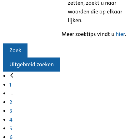
zetten, zoekt u naar
woorden die op elkaar
lijken.
Meer zoektips vindt u
hier
.
Zoek
Uitgebreid zoeken
1
...
2
3
4
5
6