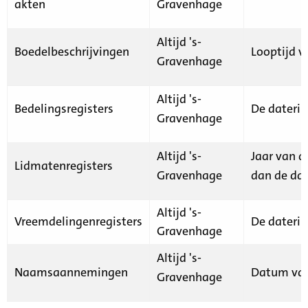
akten
Gravenhage
Altijd 's-
Boedelbeschrijvingen
Looptijd v
Gravenhage
Altijd 's-
Bedelingsregisters
De daterin
Gravenhage
Altijd 's-
Jaar van d
Lidmatenregisters
Gravenhage
dan de dat
Altijd 's-
Vreemdelingenregisters
De daterin
Gravenhage
Altijd 's-
Naamsaannemingen
Datum van
Gravenhage