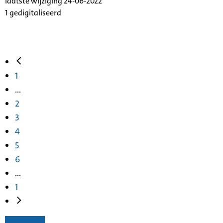
laatste wijziging 24-06-2022
1 gedigitaliseerd
1
...
2
3
4
5
6
...
1