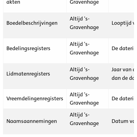
akten
Gravenhage
Altijd 's-
Boedelbeschrijvingen
Looptijd v
Gravenhage
Altijd 's-
Bedelingsregisters
De daterin
Gravenhage
Altijd 's-
Jaar van d
Lidmatenregisters
Gravenhage
dan de dat
Altijd 's-
Vreemdelingenregisters
De daterin
Gravenhage
Altijd 's-
Naamsaannemingen
Datum van
Gravenhage