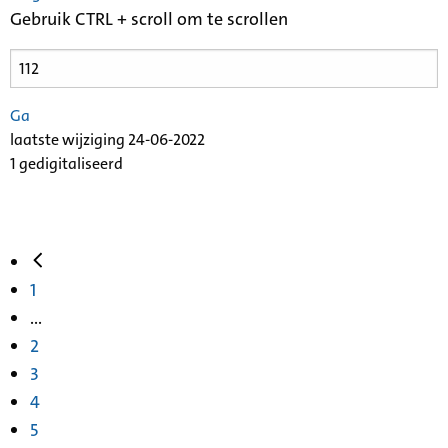
Gebruik CTRL + scroll om te scrollen
Ga
laatste wijziging 24-06-2022
1 gedigitaliseerd
1
...
2
3
4
5