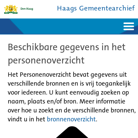
Haags Gemeentearchief
Home
Nieuws
Beschikbare gegevens in het
Ontdek de stad
De studiezaal
Bronnen en collecties
Over ons
personenoverzicht
Contact
Het Personenoverzicht bevat gegevens uit
verschillende bronnen en is vrij toegankelijk
voor iedereen. U kunt eenvoudig zoeken op
naam, plaats en/of bron. Meer informatie
over hoe u zoekt en de verschillende bronnen,
vindt u in het
bronnenoverzicht
.