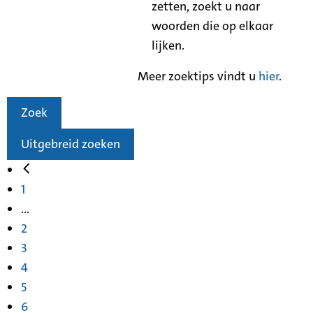
zetten, zoekt u naar
woorden die op elkaar
lijken.
Meer zoektips vindt u
hier
.
Zoek
Uitgebreid zoeken
1
...
2
3
4
5
6