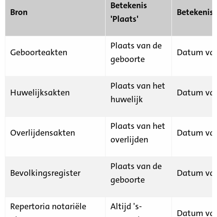
Betekenis
Bron
Betekenis
'Plaats'
Plaats van de
Geboorteakten
Datum van
geboorte
Plaats van het
Huwelijksakten
Datum van
huwelijk
Plaats van het
Overlijdensakten
Datum van
overlijden
Plaats van de
Bevolkingsregister
Datum van
geboorte
Repertoria notariële
Altijd 's-
Datum van