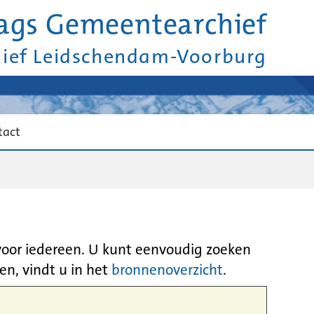
ags Gemeentearchief
hief Leidschendam-Voorburg
tact
 voor iedereen. U kunt eenvoudig zoeken
en, vindt u in het
bronnenoverzicht
.