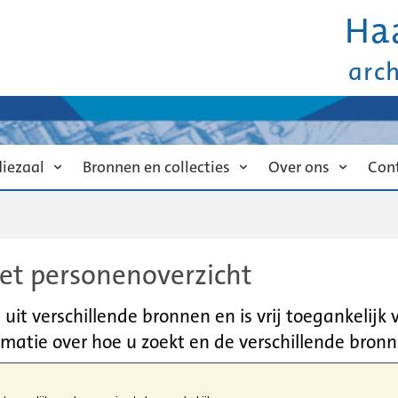
Ha
arc
diezaal
Bronnen en collecties
Over ons
Con
et personenoverzicht
it verschillende bronnen en is vrij toegankelijk
matie over hoe u zoekt en de verschillende bronn