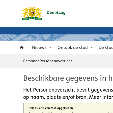
Nieuws
Ontdek de stad
De stu
Personen
Personenoverzicht
Beschikbare gegevens in h
Het Personenoverzicht bevat gegevens u
op naam, plaats en/of bron. Meer infor
Helaas, er is een fout opgetreden