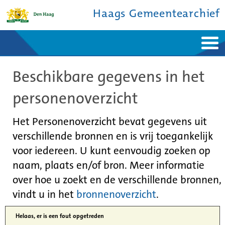
Haags Gemeentearchief
Home
Nieuws
Beschikbare gegevens in het
Ontdek de stad
De studiezaal
Bronnen en collecties
Over ons
personenoverzicht
Contact
Het Personenoverzicht bevat gegevens uit
verschillende bronnen en is vrij toegankelijk
voor iedereen. U kunt eenvoudig zoeken op
naam, plaats en/of bron. Meer informatie
over hoe u zoekt en de verschillende bronnen,
vindt u in het
bronnenoverzicht
.
Helaas, er is een fout opgetreden