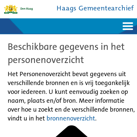
Haags Gemeentearchief
Home
Nieuws
Beschikbare gegevens in het
Ontdek de stad
De studiezaal
Bronnen en collecties
Over ons
personenoverzicht
Contact
Het Personenoverzicht bevat gegevens uit
verschillende bronnen en is vrij toegankelijk
voor iedereen. U kunt eenvoudig zoeken op
naam, plaats en/of bron. Meer informatie
over hoe u zoekt en de verschillende bronnen,
vindt u in het
bronnenoverzicht
.