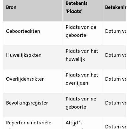
Betekenis
Bron
Betekenis
'Plaats'
Plaats van de
Geboorteakten
Datum van
geboorte
Plaats van het
Huwelijksakten
Datum van
huwelijk
Plaats van het
Overlijdensakten
Datum van
overlijden
Plaats van de
Bevolkingsregister
Datum van
geboorte
Repertoria notariële
Altijd 's-
Datum van