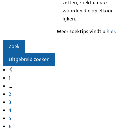
zetten, zoekt u naar
woorden die op elkaar
lijken.
Meer zoektips vindt u
hier
.
Zoek
Uitgebreid zoeken
1
...
2
3
4
5
6