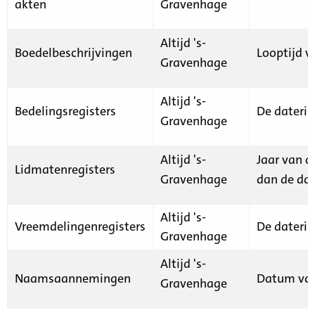
akten
Gravenhage
Altijd 's-
Boedelbeschrijvingen
Looptijd v
Gravenhage
Altijd 's-
Bedelingsregisters
De daterin
Gravenhage
Altijd 's-
Jaar van d
Lidmatenregisters
Gravenhage
dan de dat
Altijd 's-
Vreemdelingenregisters
De daterin
Gravenhage
Altijd 's-
Naamsaannemingen
Datum van
Gravenhage