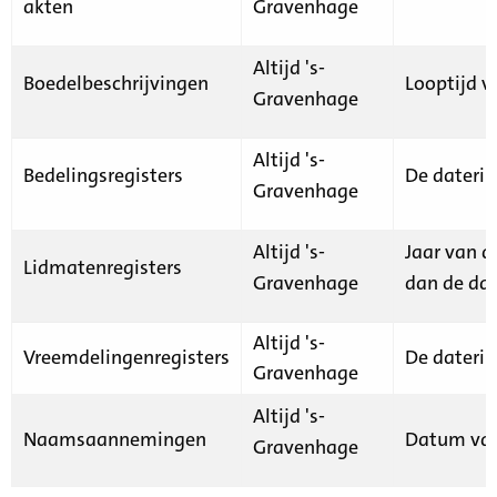
akten
Gravenhage
Altijd 's-
Boedelbeschrijvingen
Looptijd v
Gravenhage
Altijd 's-
Bedelingsregisters
De daterin
Gravenhage
Altijd 's-
Jaar van d
Lidmatenregisters
Gravenhage
dan de dat
Altijd 's-
Vreemdelingenregisters
De daterin
Gravenhage
Altijd 's-
Naamsaannemingen
Datum van
Gravenhage