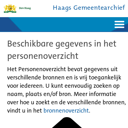
Haags Gemeentearchief
Home
Nieuws
Beschikbare gegevens in het
Ontdek de stad
De studiezaal
Bronnen en collecties
Over ons
personenoverzicht
Contact
Het Personenoverzicht bevat gegevens uit
verschillende bronnen en is vrij toegankelijk
voor iedereen. U kunt eenvoudig zoeken op
naam, plaats en/of bron. Meer informatie
over hoe u zoekt en de verschillende bronnen,
vindt u in het
bronnenoverzicht
.