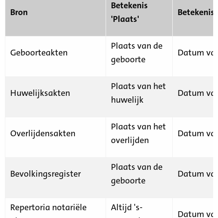
Betekenis
Bron
Betekenis
'Plaats'
Plaats van de
Geboorteakten
Datum van
geboorte
Plaats van het
Huwelijksakten
Datum van
huwelijk
Plaats van het
Overlijdensakten
Datum van
overlijden
Plaats van de
Bevolkingsregister
Datum van
geboorte
Repertoria notariële
Altijd 's-
Datum van