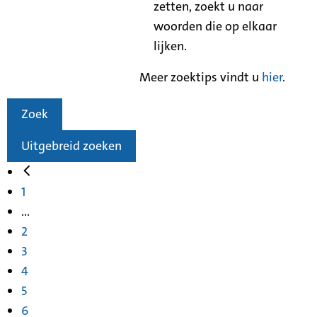
zetten, zoekt u naar
woorden die op elkaar
lijken.
Meer zoektips vindt u
hier
.
Zoek
Uitgebreid zoeken
1
...
2
3
4
5
6