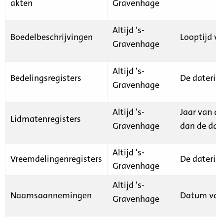
akten
Gravenhage
Altijd 's-
Boedelbeschrijvingen
Looptijd v
Gravenhage
Altijd 's-
Bedelingsregisters
De daterin
Gravenhage
Altijd 's-
Jaar van d
Lidmatenregisters
Gravenhage
dan de dat
Altijd 's-
Vreemdelingenregisters
De daterin
Gravenhage
Altijd 's-
Naamsaannemingen
Datum van
Gravenhage