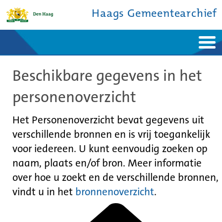
Haags Gemeentearchief
Home
Nieuws
Beschikbare gegevens in het
Ontdek de stad
De studiezaal
Bronnen en collecties
Over ons
personenoverzicht
Contact
Het Personenoverzicht bevat gegevens uit
verschillende bronnen en is vrij toegankelijk
voor iedereen. U kunt eenvoudig zoeken op
naam, plaats en/of bron. Meer informatie
over hoe u zoekt en de verschillende bronnen,
vindt u in het
bronnenoverzicht
.