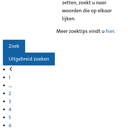
zetten, zoekt u naar
woorden die op elkaar
lijken.
Meer zoektips vindt u
hier
.
Zoek
Uitgebreid zoeken
1
...
2
3
4
5
6