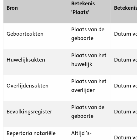
Betekenis
Bron
Betekenis
'Plaats'
Plaats van de
Geboorteakten
Datum van
geboorte
Plaats van het
Huwelijksakten
Datum van
huwelijk
Plaats van het
Overlijdensakten
Datum van
overlijden
Plaats van de
Bevolkingsregister
Datum van
geboorte
Repertoria notariële
Altijd 's-
Datum van