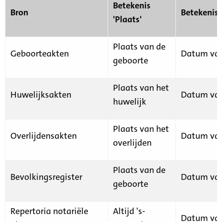
Betekenis
Bron
Betekenis
'Plaats'
Plaats van de
Geboorteakten
Datum van
geboorte
Plaats van het
Huwelijksakten
Datum van
huwelijk
Plaats van het
Overlijdensakten
Datum van
overlijden
Plaats van de
Bevolkingsregister
Datum van
geboorte
Repertoria notariële
Altijd 's-
Datum van