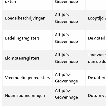
akten
Gravenhage
Altijd 's-
Boedelbeschrijvingen
Looptijd v
Gravenhage
Altijd 's-
Bedelingsregisters
De daterin
Gravenhage
Altijd 's-
Jaar van d
Lidmatenregisters
Gravenhage
dan de dat
Altijd 's-
Vreemdelingenregisters
De daterin
Gravenhage
Altijd 's-
Naamsaannemingen
Datum van
Gravenhage