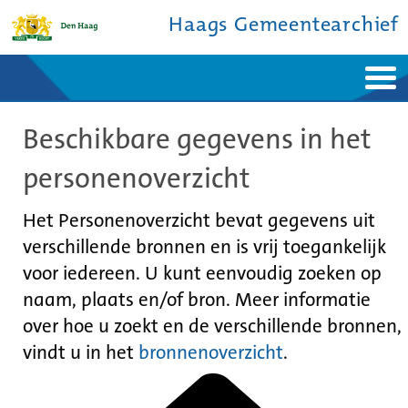
Haags Gemeentearchief
Home
Nieuws
Beschikbare gegevens in het
Ontdek de stad
De studiezaal
Bronnen en collecties
Over ons
personenoverzicht
Contact
Het Personenoverzicht bevat gegevens uit
verschillende bronnen en is vrij toegankelijk
voor iedereen. U kunt eenvoudig zoeken op
naam, plaats en/of bron. Meer informatie
over hoe u zoekt en de verschillende bronnen,
vindt u in het
bronnenoverzicht
.