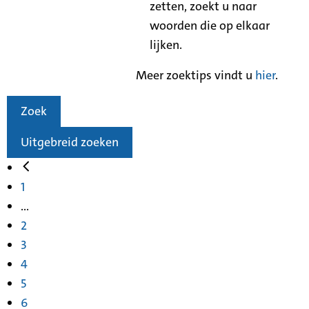
zetten, zoekt u naar
woorden die op elkaar
lijken.
Meer zoektips vindt u
hier
.
Zoek
Uitgebreid zoeken
1
...
2
3
4
5
6