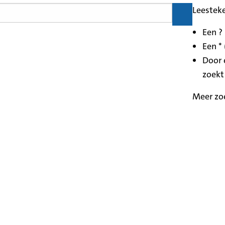
Leestek
Een ?
Een * 
Door 
zoekt
Meer zo