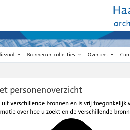
Ha
arc
diezaal
Bronnen en collecties
Over ons
Con
et personenoverzicht
it verschillende bronnen en is vrij toegankelijk
matie over hoe u zoekt en de verschillende bronn