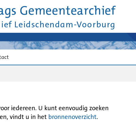
ags Gemeentearchief
hief Leidschendam-Voorburg
tact
 voor iedereen. U kunt eenvoudig zoeken
en, vindt u in het
bronnenoverzicht
.