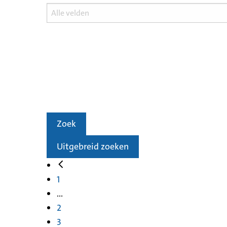
Zoek
Uitgebreid zoeken
1
...
2
3