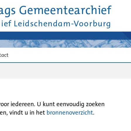
ags Gemeentearchief
hief Leidschendam-Voorburg
tact
 voor iedereen. U kunt eenvoudig zoeken
en, vindt u in het
bronnenoverzicht
.