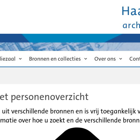
Ha
arc
diezaal
Bronnen en collecties
Over ons
Con
et personenoverzicht
it verschillende bronnen en is vrij toegankelijk
matie over hoe u zoekt en de verschillende bronn