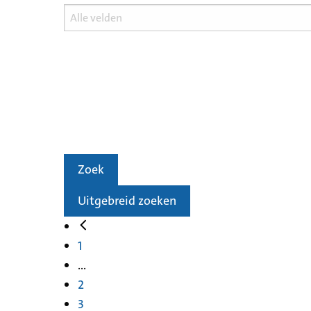
Zoek
Uitgebreid zoeken
1
...
2
3