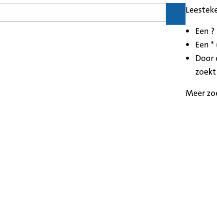
Leestek
Een ?
Een * 
Door 
zoekt
Meer zo