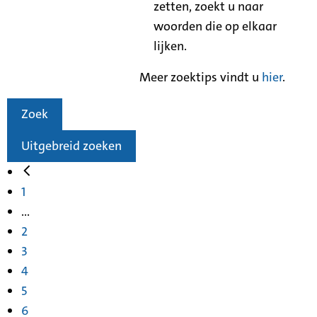
zetten, zoekt u naar
woorden die op elkaar
lijken.
Meer zoektips vindt u
hier
.
Zoek
Uitgebreid zoeken
1
...
2
3
4
5
6