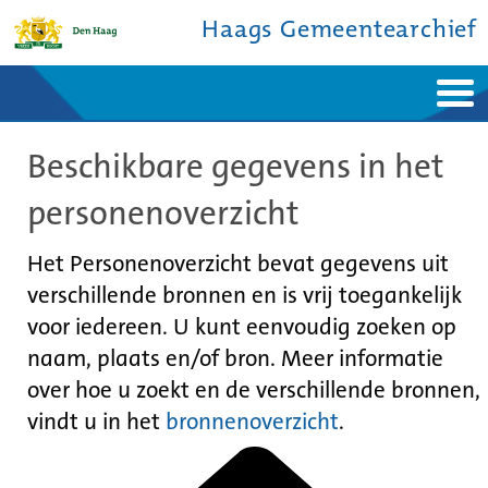
Haags Gemeentearchief
Home
Nieuws
Beschikbare gegevens in het
Ontdek de stad
De studiezaal
Bronnen en collecties
Over ons
personenoverzicht
Contact
Het Personenoverzicht bevat gegevens uit
verschillende bronnen en is vrij toegankelijk
voor iedereen. U kunt eenvoudig zoeken op
naam, plaats en/of bron. Meer informatie
over hoe u zoekt en de verschillende bronnen,
vindt u in het
bronnenoverzicht
.