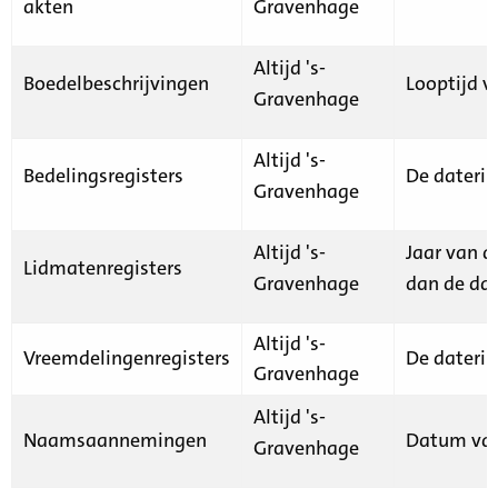
akten
Gravenhage
Altijd 's-
Boedelbeschrijvingen
Looptijd v
Gravenhage
Altijd 's-
Bedelingsregisters
De daterin
Gravenhage
Altijd 's-
Jaar van d
Lidmatenregisters
Gravenhage
dan de dat
Altijd 's-
Vreemdelingenregisters
De daterin
Gravenhage
Altijd 's-
Naamsaannemingen
Datum van
Gravenhage