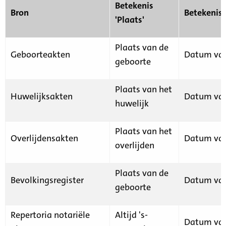
Betekenis
Bron
Betekenis
'Plaats'
Plaats van de
Geboorteakten
Datum van
geboorte
Plaats van het
Huwelijksakten
Datum van
huwelijk
Plaats van het
Overlijdensakten
Datum van
overlijden
Plaats van de
Bevolkingsregister
Datum van
geboorte
Repertoria notariële
Altijd 's-
Datum van