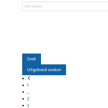
Zoek
Uitgebreid zoeken
1
...
2
3