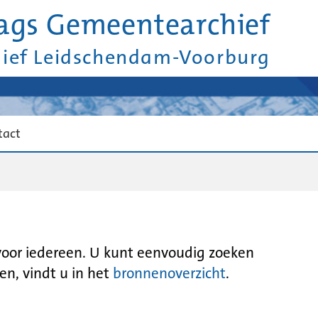
ags Gemeentearchief
hief Leidschendam-Voorburg
tact
 voor iedereen. U kunt eenvoudig zoeken
en, vindt u in het
bronnenoverzicht
.