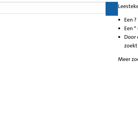
Leestek
Een ?
Een * 
Door 
zoekt
Meer zo