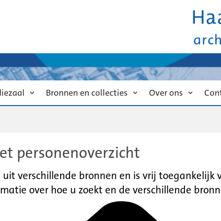
Ha
arc
diezaal
Bronnen en collecties
Over ons
Con
et personenoverzicht
it verschillende bronnen en is vrij toegankelijk
matie over hoe u zoekt en de verschillende bronn