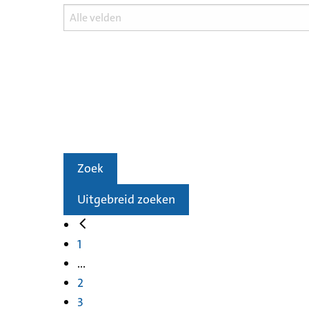
Zoek
Uitgebreid zoeken
1
...
2
3