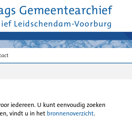
ags Gemeentearchief
hief Leidschendam-Voorburg
tact
 voor iedereen. U kunt eenvoudig zoeken
en, vindt u in het
bronnenoverzicht
.