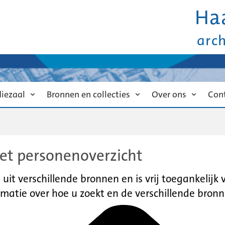
Ha
arc
diezaal
Bronnen en collecties
Over ons
Con
et personenoverzicht
it verschillende bronnen en is vrij toegankelijk
matie over hoe u zoekt en de verschillende bronn