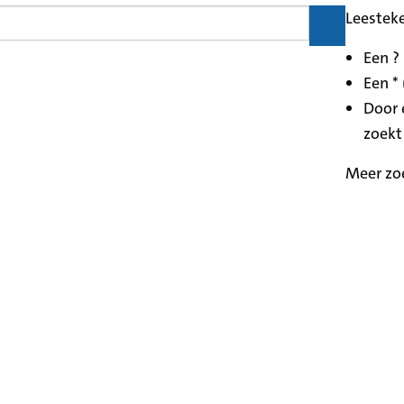
Leestek
Een ?
Een * 
Door 
zoekt
Meer zo