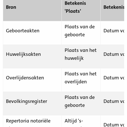
Betekenis
Bron
Betekenis
'Plaats'
Plaats van de
Geboorteakten
Datum van
geboorte
Plaats van het
Huwelijksakten
Datum van
huwelijk
Plaats van het
Overlijdensakten
Datum van
overlijden
Plaats van de
Bevolkingsregister
Datum van
geboorte
Repertoria notariële
Altijd 's-
Datum van