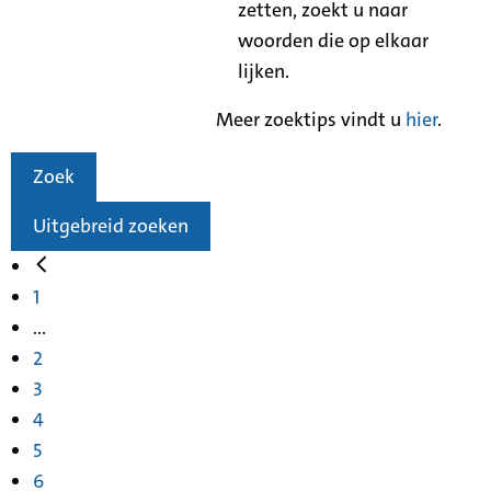
zetten, zoekt u naar
woorden die op elkaar
lijken.
Meer zoektips vindt u
hier
.
Zoek
Uitgebreid zoeken
1
...
2
3
4
5
6