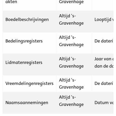
akten
Gravenhage
Altijd 's-
Boedelbeschrijvingen
Looptijd v
Gravenhage
Altijd 's-
Bedelingsregisters
De daterin
Gravenhage
Altijd 's-
Jaar van d
Lidmatenregisters
Gravenhage
dan de dat
Altijd 's-
Vreemdelingenregisters
De daterin
Gravenhage
Altijd 's-
Naamsaannemingen
Datum van
Gravenhage