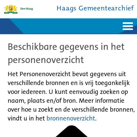
Haags Gemeentearchief
Home
Nieuws
Beschikbare gegevens in het
Ontdek de stad
De studiezaal
Bronnen en collecties
Over ons
personenoverzicht
Contact
Het Personenoverzicht bevat gegevens uit
verschillende bronnen en is vrij toegankelijk
voor iedereen. U kunt eenvoudig zoeken op
naam, plaats en/of bron. Meer informatie
over hoe u zoekt en de verschillende bronnen,
vindt u in het
bronnenoverzicht
.