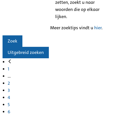
zetten, zoekt u naar
woorden die op elkaar
lijken.
Meer zoektips vindt u
hier
.
Zoek
Uitgebreid zoeken
1
...
2
3
4
5
6