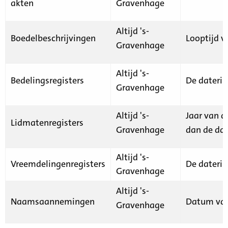
akten
Gravenhage
Altijd 's-
Boedelbeschrijvingen
Looptijd v
Gravenhage
Altijd 's-
Bedelingsregisters
De daterin
Gravenhage
Altijd 's-
Jaar van d
Lidmatenregisters
Gravenhage
dan de dat
Altijd 's-
Vreemdelingenregisters
De daterin
Gravenhage
Altijd 's-
Naamsaannemingen
Datum van
Gravenhage