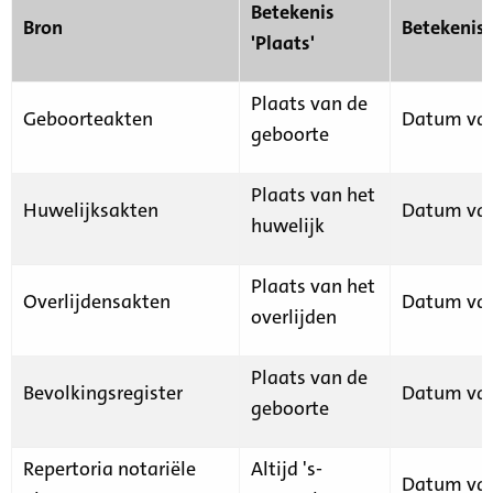
Betekenis
Bron
Betekenis
'Plaats'
Plaats van de
Geboorteakten
Datum van
geboorte
Plaats van het
Huwelijksakten
Datum van
huwelijk
Plaats van het
Overlijdensakten
Datum van
overlijden
Plaats van de
Bevolkingsregister
Datum van
geboorte
Repertoria notariële
Altijd 's-
Datum van