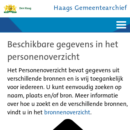
Haags Gemeentearchief
Home
Nieuws
Beschikbare gegevens in het
Ontdek de stad
De studiezaal
Bronnen en collecties
Over ons
personenoverzicht
Contact
Het Personenoverzicht bevat gegevens uit
verschillende bronnen en is vrij toegankelijk
voor iedereen. U kunt eenvoudig zoeken op
naam, plaats en/of bron. Meer informatie
over hoe u zoekt en de verschillende bronnen,
vindt u in het
bronnenoverzicht
.