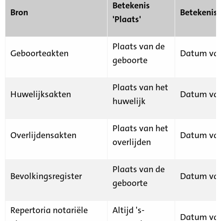
Betekenis
Bron
Betekenis
'Plaats'
Plaats van de
Geboorteakten
Datum van
geboorte
Plaats van het
Huwelijksakten
Datum van
huwelijk
Plaats van het
Overlijdensakten
Datum van
overlijden
Plaats van de
Bevolkingsregister
Datum van
geboorte
Repertoria notariële
Altijd 's-
Datum van