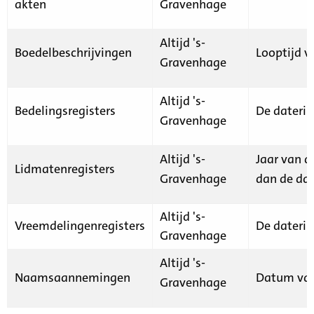
akten
Gravenhage
Altijd 's-
Boedelbeschrijvingen
Looptijd v
Gravenhage
Altijd 's-
Bedelingsregisters
De daterin
Gravenhage
Altijd 's-
Jaar van d
Lidmatenregisters
Gravenhage
dan de dat
Altijd 's-
Vreemdelingenregisters
De daterin
Gravenhage
Altijd 's-
Naamsaannemingen
Datum van
Gravenhage