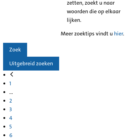
zetten, zoekt u naar
woorden die op elkaar
lijken.
Meer zoektips vindt u
hier
.
Zoek
Uitgebreid zoeken
1
...
2
3
4
5
6