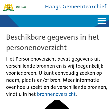
Haags Gemeentearchief
Home
Nieuws
Beschikbare gegevens in het
Ontdek de stad
De studiezaal
Bronnen en collecties
Over ons
personenoverzicht
Contact
Het Personenoverzicht bevat gegevens uit
verschillende bronnen en is vrij toegankelijk
voor iedereen. U kunt eenvoudig zoeken op
naam, plaats en/of bron. Meer informatie
over hoe u zoekt en de verschillende bronnen,
vindt u in het
bronnenoverzicht
.