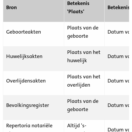
Betekenis
Bron
Betekenis
'Plaats'
Plaats van de
Geboorteakten
Datum van
geboorte
Plaats van het
Huwelijksakten
Datum van
huwelijk
Plaats van het
Overlijdensakten
Datum van
overlijden
Plaats van de
Bevolkingsregister
Datum van
geboorte
Repertoria notariële
Altijd 's-
Datum van