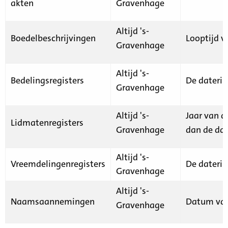
akten
Gravenhage
Altijd 's-
Boedelbeschrijvingen
Looptijd v
Gravenhage
Altijd 's-
Bedelingsregisters
De daterin
Gravenhage
Altijd 's-
Jaar van d
Lidmatenregisters
Gravenhage
dan de dat
Altijd 's-
Vreemdelingenregisters
De daterin
Gravenhage
Altijd 's-
Naamsaannemingen
Datum van
Gravenhage