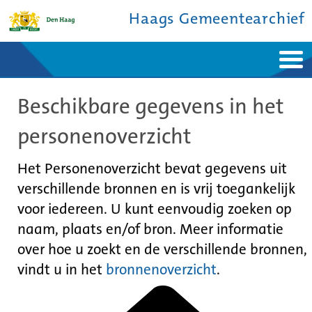
Haags Gemeentearchief
Home
Nieuws
Beschikbare gegevens in het
Ontdek de stad
De studiezaal
Bronnen en collecties
Over ons
personenoverzicht
Contact
Het Personenoverzicht bevat gegevens uit
verschillende bronnen en is vrij toegankelijk
voor iedereen. U kunt eenvoudig zoeken op
naam, plaats en/of bron. Meer informatie
over hoe u zoekt en de verschillende bronnen,
vindt u in het
bronnenoverzicht
.