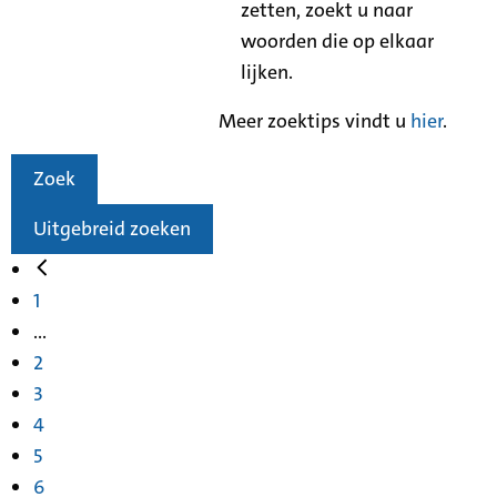
zetten, zoekt u naar
woorden die op elkaar
lijken.
Meer zoektips vindt u
hier
.
Zoek
Uitgebreid zoeken
1
...
2
3
4
5
6