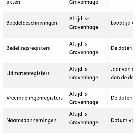
akten
Gravenhage
Altijd 's-
Boedelbeschrijvingen
Looptijd v
Gravenhage
Altijd 's-
Bedelingsregisters
De daterin
Gravenhage
Altijd 's-
Jaar van d
Lidmatenregisters
Gravenhage
dan de dat
Altijd 's-
Vreemdelingenregisters
De daterin
Gravenhage
Altijd 's-
Naamsaannemingen
Datum van
Gravenhage