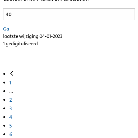
Ga
laatste wijziging 04-01-2023
1 gedigitaliseerd
1
...
2
3
4
5
6