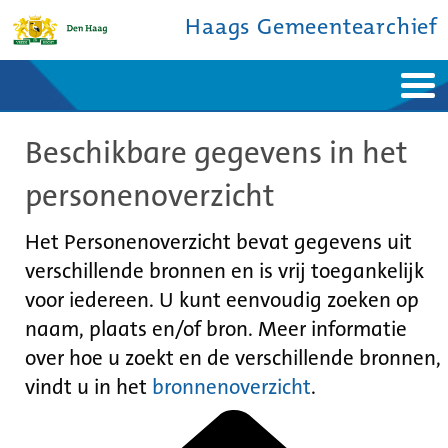
Haags Gemeentearchief
Home
Nieuws
Beschikbare gegevens in het
Ontdek de stad
De studiezaal
Bronnen en collecties
Over ons
personenoverzicht
Contact
Het Personenoverzicht bevat gegevens uit
verschillende bronnen en is vrij toegankelijk
voor iedereen. U kunt eenvoudig zoeken op
naam, plaats en/of bron. Meer informatie
over hoe u zoekt en de verschillende bronnen,
vindt u in het
bronnenoverzicht
.