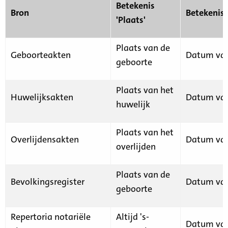
Betekenis
Bron
Betekenis
'Plaats'
Plaats van de
Geboorteakten
Datum van
geboorte
Plaats van het
Huwelijksakten
Datum van
huwelijk
Plaats van het
Overlijdensakten
Datum van
overlijden
Plaats van de
Bevolkingsregister
Datum van
geboorte
Repertoria notariële
Altijd 's-
Datum van