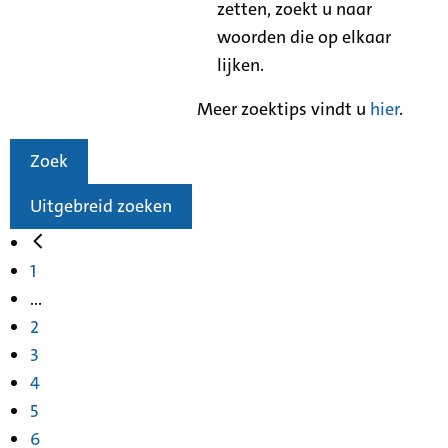
zetten, zoekt u naar
woorden die op elkaar
lijken.
Meer zoektips vindt u
hier
.
Zoek
Uitgebreid zoeken
1
...
2
3
4
5
6