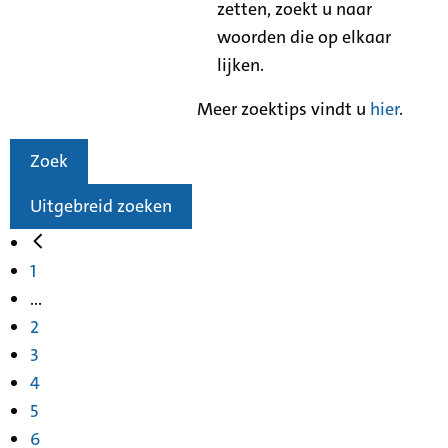
zetten, zoekt u naar
woorden die op elkaar
lijken.
Meer zoektips vindt u
hier
.
Zoek
Uitgebreid zoeken
1
...
2
3
4
5
6