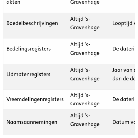
akten
Gravenhage
Altijd 's-
Boedelbeschrijvingen
Looptijd v
Gravenhage
Altijd 's-
Bedelingsregisters
De daterin
Gravenhage
Altijd 's-
Jaar van d
Lidmatenregisters
Gravenhage
dan de dat
Altijd 's-
Vreemdelingenregisters
De daterin
Gravenhage
Altijd 's-
Naamsaannemingen
Datum van
Gravenhage