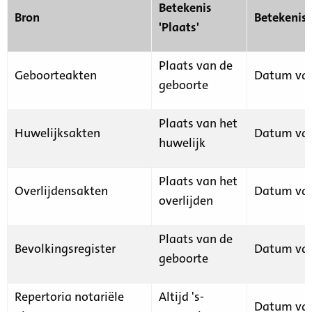
Betekenis
Bron
Betekenis
'Plaats'
Plaats van de
Geboorteakten
Datum van
geboorte
Plaats van het
Huwelijksakten
Datum van
huwelijk
Plaats van het
Overlijdensakten
Datum van
overlijden
Plaats van de
Bevolkingsregister
Datum van
geboorte
Repertoria notariële
Altijd 's-
Datum van