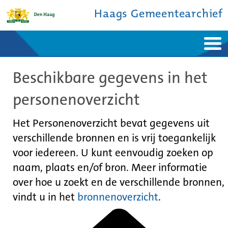
Haags Gemeentearchief
Home
Nieuws
Beschikbare gegevens in het
Ontdek de stad
De studiezaal
Bronnen en collecties
Over ons
personenoverzicht
Contact
Het Personenoverzicht bevat gegevens uit
verschillende bronnen en is vrij toegankelijk
voor iedereen. U kunt eenvoudig zoeken op
naam, plaats en/of bron. Meer informatie
over hoe u zoekt en de verschillende bronnen,
vindt u in het
bronnenoverzicht
.