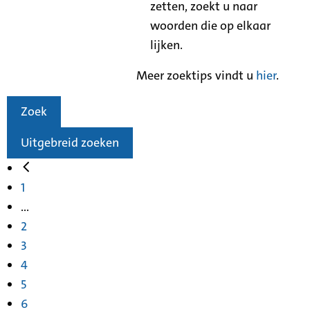
zetten, zoekt u naar
woorden die op elkaar
lijken.
Meer zoektips vindt u
hier
.
Zoek
Uitgebreid zoeken
1
...
2
3
4
5
6