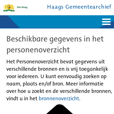
Haags Gemeentearchief
Home
Nieuws
Beschikbare gegevens in het
Ontdek de stad
De studiezaal
Bronnen en collecties
Over ons
personenoverzicht
Contact
Het Personenoverzicht bevat gegevens uit
verschillende bronnen en is vrij toegankelijk
voor iedereen. U kunt eenvoudig zoeken op
naam, plaats en/of bron. Meer informatie
over hoe u zoekt en de verschillende bronnen,
vindt u in het
bronnenoverzicht
.