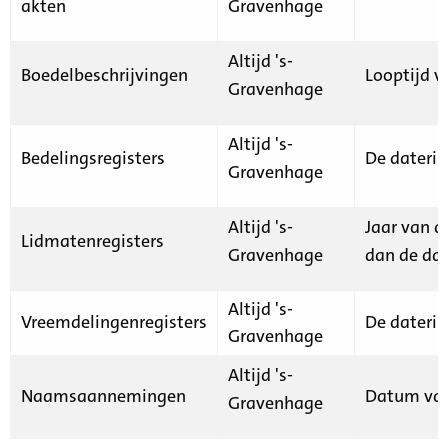
akten
Gravenhage
Altijd 's-
Boedelbeschrijvingen
Looptijd v
Gravenhage
Altijd 's-
Bedelingsregisters
De daterin
Gravenhage
Altijd 's-
Jaar van d
Lidmatenregisters
Gravenhage
dan de dat
Altijd 's-
Vreemdelingenregisters
De daterin
Gravenhage
Altijd 's-
Naamsaannemingen
Datum van
Gravenhage