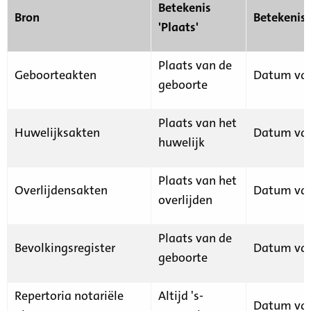
Betekenis
Bron
Betekenis
'Plaats'
Plaats van de
Geboorteakten
Datum van
geboorte
Plaats van het
Huwelijksakten
Datum van
huwelijk
Plaats van het
Overlijdensakten
Datum van
overlijden
Plaats van de
Bevolkingsregister
Datum van
geboorte
Repertoria notariële
Altijd 's-
Datum van