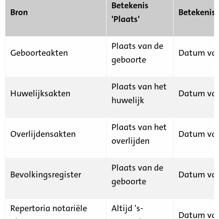
Betekenis
Bron
Betekenis
'Plaats'
Plaats van de
Geboorteakten
Datum van
geboorte
Plaats van het
Huwelijksakten
Datum van
huwelijk
Plaats van het
Overlijdensakten
Datum van
overlijden
Plaats van de
Bevolkingsregister
Datum van
geboorte
Repertoria notariële
Altijd 's-
Datum van