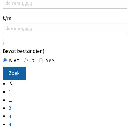
t/m
Bevat bestand(en)
N.v.t
Ja
Nee
Zoek
1
...
2
3
4