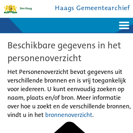
Haags Gemeentearchief
Home
Nieuws
Beschikbare gegevens in het
Ontdek de stad
De studiezaal
Bronnen en collecties
Over ons
personenoverzicht
Contact
Het Personenoverzicht bevat gegevens uit
verschillende bronnen en is vrij toegankelijk
voor iedereen. U kunt eenvoudig zoeken op
naam, plaats en/of bron. Meer informatie
over hoe u zoekt en de verschillende bronnen,
vindt u in het
bronnenoverzicht
.