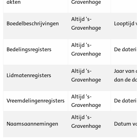
akten
Gravenhage
Altijd 's-
Boedelbeschrijvingen
Looptijd v
Gravenhage
Altijd 's-
Bedelingsregisters
De daterin
Gravenhage
Altijd 's-
Jaar van d
Lidmatenregisters
Gravenhage
dan de dat
Altijd 's-
Vreemdelingenregisters
De daterin
Gravenhage
Altijd 's-
Naamsaannemingen
Datum van
Gravenhage