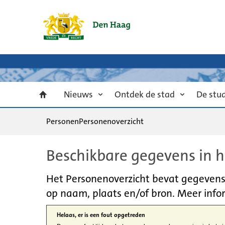
Nieuws
Ontdek de stad
De stu
Personen
Personenoverzicht
Beschikbare gegevens in h
Het Personenoverzicht bevat gegevens u
op naam, plaats en/of bron. Meer infor
Helaas, er is een fout opgetreden