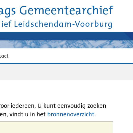
ags Gemeentearchief
hief Leidschendam-Voorburg
tact
 voor iedereen. U kunt eenvoudig zoeken
en, vindt u in het
bronnenoverzicht
.