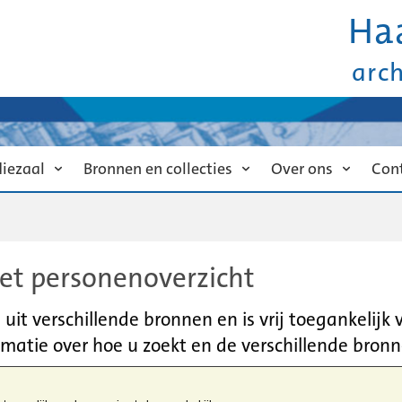
Ha
arc
diezaal
Bronnen en collecties
Over ons
Con
et personenoverzicht
it verschillende bronnen en is vrij toegankelijk
matie over hoe u zoekt en de verschillende bronn