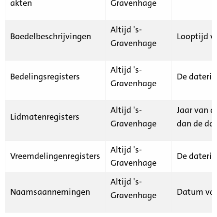
akten
Gravenhage
Altijd 's-
Boedelbeschrijvingen
Looptijd v
Gravenhage
Altijd 's-
Bedelingsregisters
De daterin
Gravenhage
Altijd 's-
Jaar van d
Lidmatenregisters
Gravenhage
dan de dat
Altijd 's-
Vreemdelingenregisters
De daterin
Gravenhage
Altijd 's-
Naamsaannemingen
Datum van
Gravenhage