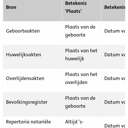
Betekenis
Bron
Betekenis
'Plaats'
Plaats van de
Geboorteakten
Datum van
geboorte
Plaats van het
Huwelijksakten
Datum van
huwelijk
Plaats van het
Overlijdensakten
Datum van
overlijden
Plaats van de
Bevolkingsregister
Datum van
geboorte
Repertoria notariële
Altijd 's-
Datum van