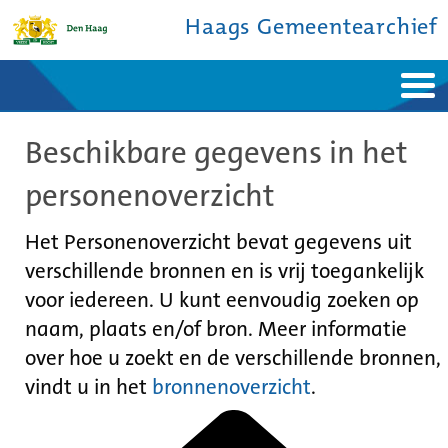
Haags Gemeentearchief
Home
Nieuws
Beschikbare gegevens in het
Ontdek de stad
De studiezaal
Bronnen en collecties
Over ons
personenoverzicht
Contact
Het Personenoverzicht bevat gegevens uit
verschillende bronnen en is vrij toegankelijk
voor iedereen. U kunt eenvoudig zoeken op
naam, plaats en/of bron. Meer informatie
over hoe u zoekt en de verschillende bronnen,
vindt u in het
bronnenoverzicht
.