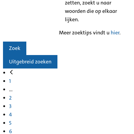
zetten, zoekt u naar
woorden die op elkaar
lijken.
Meer zoektips vindt u
hier
.
Zoek
Uitgebreid zoeken
1
...
2
3
4
5
6