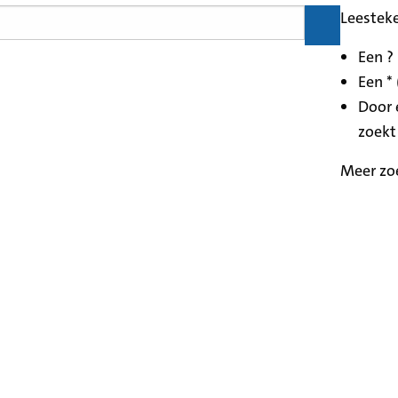
Leestek
Een ?
Een * 
Door 
zoekt
Meer zo