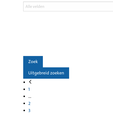
Zoek
Uitgebreid zoeken
1
...
2
3