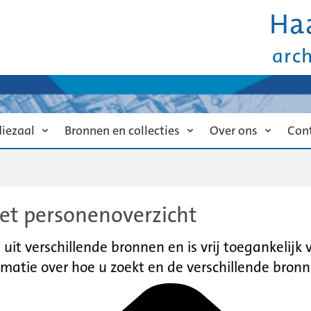
Ha
arc
diezaal
Bronnen en collecties
Over ons
Con
et personenoverzicht
it verschillende bronnen en is vrij toegankelijk
matie over hoe u zoekt en de verschillende bronn