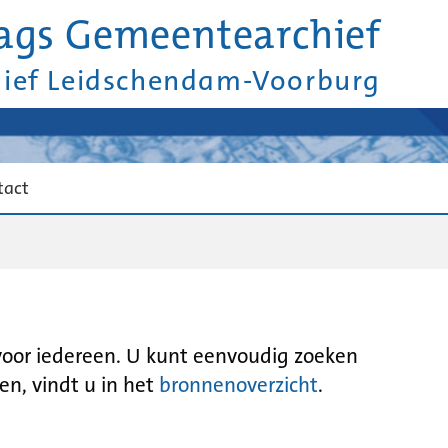
ags Gemeentearchief
hief Leidschendam-Voorburg
tact
 voor iedereen. U kunt eenvoudig zoeken
en, vindt u in het
bronnenoverzicht
.