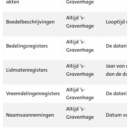
akten
Gravenhage
Altijd 's-
Boedelbeschrijvingen
Looptijd v
Gravenhage
Altijd 's-
Bedelingsregisters
De daterin
Gravenhage
Altijd 's-
Jaar van d
Lidmatenregisters
Gravenhage
dan de dat
Altijd 's-
Vreemdelingenregisters
De daterin
Gravenhage
Altijd 's-
Naamsaannemingen
Datum van
Gravenhage