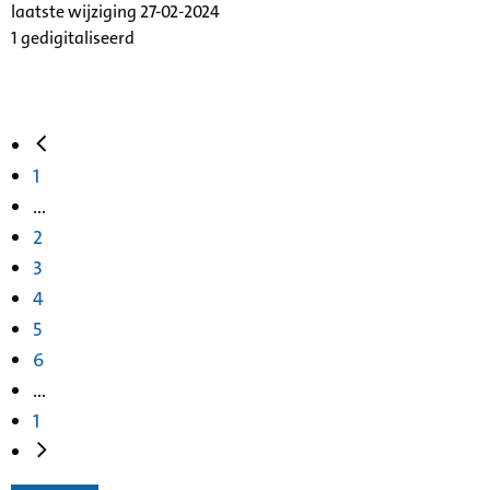
laatste wijziging 27-02-2024
1 gedigitaliseerd
1
...
2
3
4
5
6
...
1