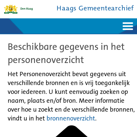
Haags Gemeentearchief
Home
Nieuws
Beschikbare gegevens in het
Ontdek de stad
De studiezaal
Bronnen en collecties
Over ons
personenoverzicht
Contact
Het Personenoverzicht bevat gegevens uit
verschillende bronnen en is vrij toegankelijk
voor iedereen. U kunt eenvoudig zoeken op
naam, plaats en/of bron. Meer informatie
over hoe u zoekt en de verschillende bronnen,
vindt u in het
bronnenoverzicht
.