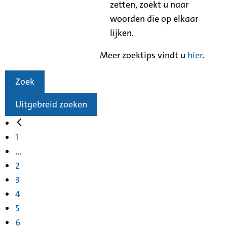
zetten, zoekt u naar
woorden die op elkaar
lijken.
Meer zoektips vindt u
hier
.
Zoek
Uitgebreid zoeken
1
...
2
3
4
5
6