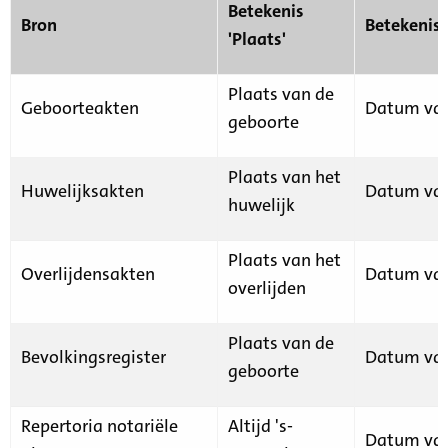
Betekenis
Bron
Betekenis
'Plaats'
Plaats van de
Geboorteakten
Datum van
geboorte
Plaats van het
Huwelijksakten
Datum van
huwelijk
Plaats van het
Overlijdensakten
Datum van
overlijden
Plaats van de
Bevolkingsregister
Datum van
geboorte
Repertoria notariële
Altijd 's-
Datum van